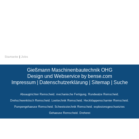
Startseite
|
Jobs
Gießmann Maschinenbautechnik OHG
Design und Webservice by
bense.com
Impressum
|
Datenschutzerklärung
|
Sitemap
|
Suche
Absaugtrichter Remscheid
,
mechanische Fertigung
,
Rundwalze Remscheid
,
Drehschwenktisch Remscheid
,
Loettechnik Remscheid
,
Heckklappenscharnier Remscheid
,
Pumpengehaeuse Remscheid
,
Schweisstechnik Remscheid
,
explosionsgeschuetztes
Gehaeuse Remscheid
,
Dreherei