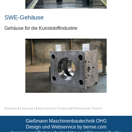
SWE-Gehäuse
Gehäuse für die Kunststoffindustrie
Startseite
|
Leistungen
|
Mechanische Fertigung
|
Referenzteile Fräserei
Gießmann Maschinenbautechnik OHG
Design und Webservice by
bense.com