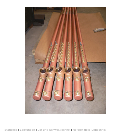
Startseite
|
Leistungen
|
Löt und Schweißtechnik
|
Referenzteile Löttechnik